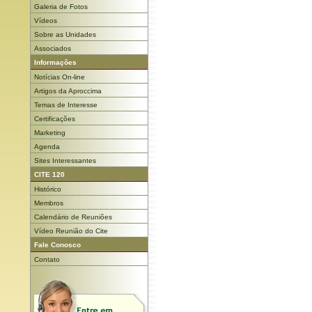
Galeria de Fotos
Vídeos
Sobre as Unidades
Associados
Informações
Notícias On-line
Artigos da Aproccima
Temas de Interesse
Certificações
Marketing
Agenda
Sites Interessantes
CITE 120
Histórico
Membros
Calendário de Reuniões
Vídeo Reunião do Cite
Fale Conosco
Contato