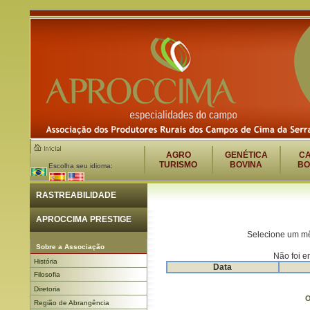
AGRO
GENÉTICA
C
TURISMO
BOVINA
BO
Escolha seu idioma:
RASTREABILIDADE
APROCCIMA PRESTIGE
Selecione um mê
Sobre a Associação
Não foi e
História
Data
Filosofia
Diretoria
O
Região de Abrangência