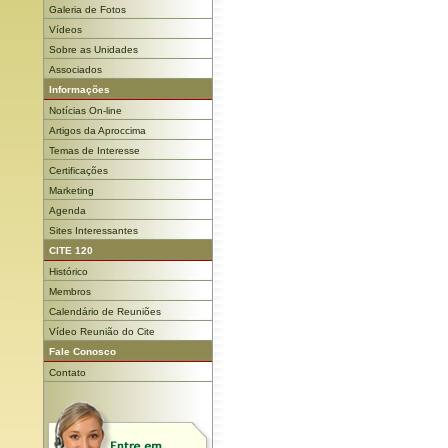
Galeria de Fotos
Vídeos
Sobre as Unidades
Associados
Informações
Notícias On-line
Artigos da Aproccima
Temas de Interesse
Certificações
Marketing
Agenda
Sites Interessantes
CITE 120
Histórico
Membros
Calendário de Reuniões
Vídeo Reunião do Cite
Fale Conosco
Contato