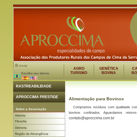
AGRO
GENÉTICA
C
TURISMO
BOVINA
BO
Escolha seu idioma:
RASTREABILIDADE
APROCCIMA PRESTIGE
Alimentação para Bovinos
Compramos resíduos com qualidade comp
Sobre a Associação
bovinos confinados. Aguardamos retor
História
contato@aproccima.com.br
Filosofia
Diretoria
Região de Abrangência