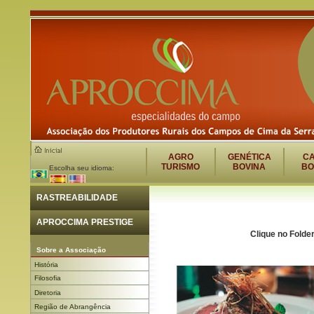
AGRO
GENÉTICA
C
TURISMO
BOVINA
BO
Escolha seu idioma:
RASTREABILIDADE
APROCCIMA PRESTIGE
Clique no Folde
Sobre a Associação
História
Filosofia
Diretoria
Região de Abrangência