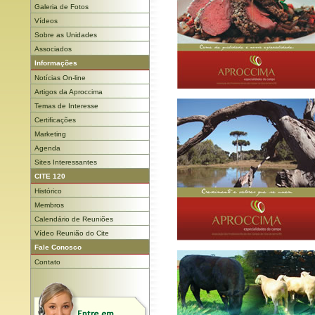
Galeria de Fotos
Vídeos
Sobre as Unidades
Associados
Informações
Notícias On-line
Artigos da Aproccima
Temas de Interesse
Certificações
Marketing
Agenda
Sites Interessantes
CITE 120
Histórico
Membros
Calendário de Reuniões
Vídeo Reunião do Cite
Fale Conosco
Contato