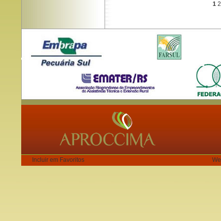
1
2
Incluir em Favoritos
We