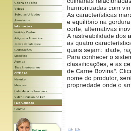
culinárias relacionad
Galeria de Fotos
harmonizadas com vinh
Vídeos
As características ma
Sobre as Unidades
e equilíbrio na gordura
Associados
Informações
corte, alternativas ino
Notícias On-line
A rastreabilidade dos 
Artigos da Aproccima
as quatro característi
Temas de Interesse
quais sejam: idade, ra
Certificações
Para conhecer o siste
Marketing
Agenda
classificações, e as ce
Sites Interessantes
de Carne Bovina". Cli
CITE 120
nome do produtor, ser
Histórico
propriedade onde o ani
Membros
Calendário de Reuniões
Vídeo Reunião do Cite
Fale Conosco
Contato