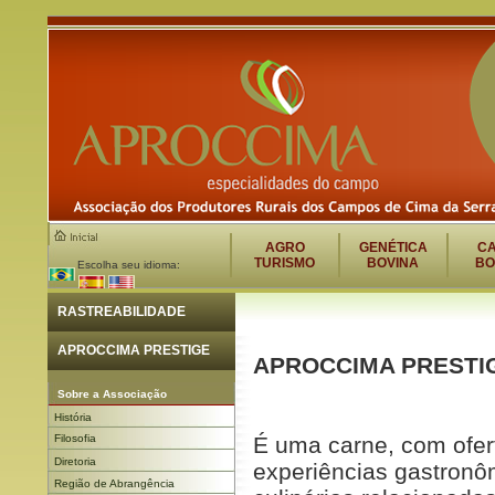
AGRO
GENÉTICA
C
TURISMO
BOVINA
BO
Escolha seu idioma:
RASTREABILIDADE
APROCCIMA PRESTIGE
APROCCIMA PRESTI
Sobre a Associação
História
Filosofia
É uma carne, com ofert
Diretoria
experiências gastronô
Região de Abrangência