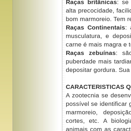
Raças britânicas
: se
alta precocidade, faci
bom marmoreio. Tem re
Raças Continentais
:
musculatura, e depos
carne é mais magra e
Raças zebuínas
: sã
puberdade mais tardia
depositar gordura. Su
CARACTERISTICAS Q
A zootecnia se desenv
possível se identifica
marmoreio, deposiçã
cortes, etc. A biolog
animais com as caract