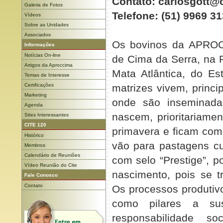
Contato: carlosgott@
Galeria de Fotos
Telefone: (51) 9969 3
Vídeos
Sobre as Unidades
Associados
Os bovinos da APROC
Informações
Notícias On-line
de Cima da Serra, na 
Artigos da Aproccima
Mata Atlântica, do E
Temas de Interesse
Certificações
matrizes vivem, princ
Marketing
onde são inseminada
Agenda
nascem, prioritariame
Sites Interessantes
CITE 120
primavera e ficam co
Histórico
vão para pastagens cu
Membros
Calendário de Reuniões
com selo “Prestige”, 
Vídeo Reunião do Cite
nascimento, pois se t
Fale Conosco
Contato
Os processos produtiv
como pilares a sus
responsabilidade s