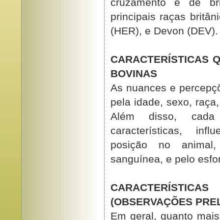
cruzamento é de bri
principais raças britâ
(HER), e Devon (DEV).
CARACTERÍSTICAS Q
BOVINAS
As nuances e percepçõ
pela idade, sexo, raça,
Além disso, cada
características, inf
posição no animal,
sanguínea, e pelo esfo
CARACTERÍSTI
(OBSERVAÇÕES PREL
Em geral, quanto mais