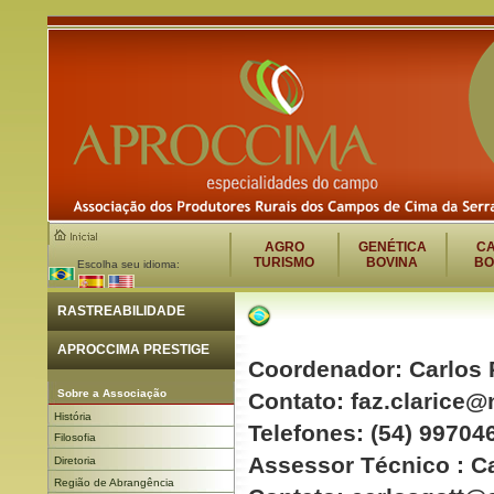
AGRO
GENÉTICA
C
TURISMO
BOVINA
BO
Escolha seu idioma:
RASTREABILIDADE
APROCCIMA PRESTIGE
Coordenador: Carlos
Sobre a Associação
Contato: faz.clarice@
História
Telefones: (54) 99704
Filosofia
Assessor Técnico : Ca
Diretoria
Região de Abrangência