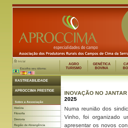
AGRO
GENÉTICA
C
TURISMO
BOVINA
BO
Escolha seu idioma:
RASTREABILIDADE
APROCCIMA PRESTIGE
INOVAÇÃO NO JANTAR 
2025
Sobre a Associação
Numa reunião dos sindic
História
Filosofia
Vinho, foi organizado 
Diretoria
apresentar os novos con
Região de Abrangência