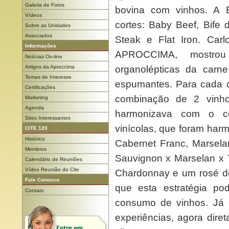
Galeria de Fotos
bovina com vinhos. A 
Vídeos
cortes: Baby Beef, Bife 
Sobre as Unidades
Associados
Steak e Flat Iron. Car
Informações
APROCCIMA, mostro
Notícias On-line
Artigos da Aproccima
organolépticas da carn
Temas de Interesse
espumantes. Para cada co
Certificações
combinação de 2 vinh
Marketing
Agenda
harmonizava com o cor
Sites Interessantes
vinícolas, que foram harm
CITE 120
Histórico
Cabernet Franc, Marsel
Membros
Sauvignon x Marselan x T
Calendário de Reuniões
Vídeo Reunião do Cite
Chardonnay e um rosé d
Fale Conosco
que esta estratégia p
Contato
consumo de vinhos. Já
experiências, agora dire