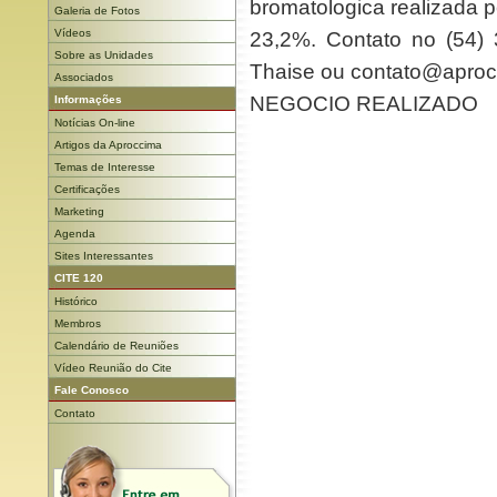
bromatologica realizada p
Galeria de Fotos
Vídeos
23,2%. Contato no (54)
Sobre as Unidades
Thaise ou contato@apro
Associados
NEGOCIO REALIZADO
Informações
Notícias On-line
Artigos da Aproccima
Temas de Interesse
Certificações
Marketing
Agenda
Sites Interessantes
CITE 120
Histórico
Membros
Calendário de Reuniões
Vídeo Reunião do Cite
Fale Conosco
Contato