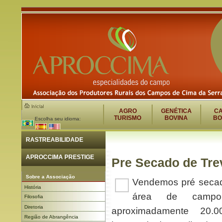
AGRO
GENÉTICA
C
TURISMO
BOVINA
BO
Escolha seu idioma:
RASTREABILIDADE
APROCCIMA PRESTIGE
Pre Secado de Tre
Sobre a Associação
Vendemos pré secad
História
área de campo n
Filosofia
Diretoria
aproximadamente 20.0
Região de Abrangência