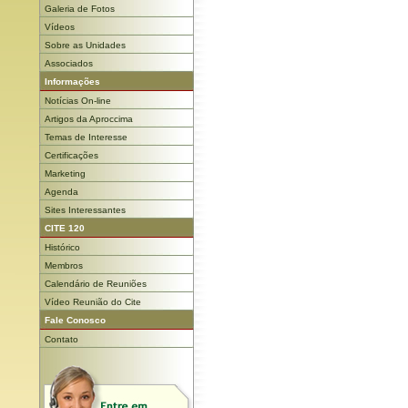
Galeria de Fotos
Vídeos
Sobre as Unidades
Associados
Informações
Notícias On-line
Artigos da Aproccima
Temas de Interesse
Certificações
Marketing
Agenda
Sites Interessantes
CITE 120
Histórico
Membros
Calendário de Reuniões
Vídeo Reunião do Cite
Fale Conosco
Contato