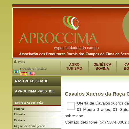
AGRO
GENÉTICA
C
TURISMO
BOVINA
BO
Escolha seu idioma:
RASTREABILIDADE
APROCCIMA PRESTIGE
Cavalos Xucros da Raça C
Oferta de Cavalos xucros da
Sobre a Associação
História
01 Mouro 3 anos; 01 Gatea
Filosofia
sobre ano.
Diretoria
Contato pelo fone (54) 9974 8802 
Região de Abrangência