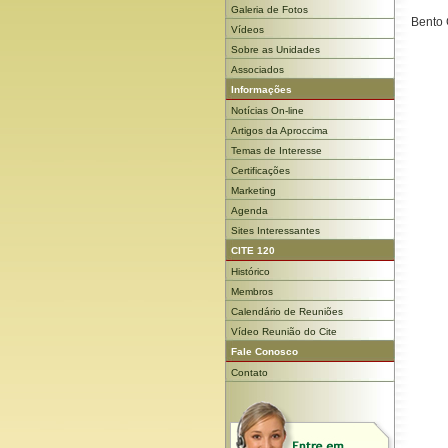
Galeria de Fotos
Bento 
Vídeos
Sobre as Unidades
Associados
Informações
Notícias On-line
Artigos da Aproccima
Temas de Interesse
Certificações
Marketing
Agenda
Sites Interessantes
CITE 120
Histórico
Membros
Calendário de Reuniões
Vídeo Reunião do Cite
Fale Conosco
Contato