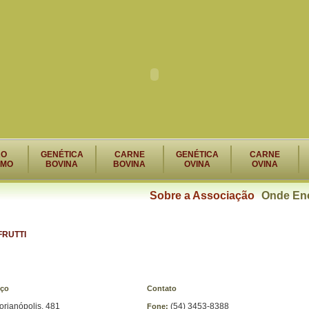
RO
GENÉTICA
CARNE
GENÉTICA
CARNE
SMO
BOVINA
BOVINA
OVINA
OVINA
Sobre a Associação
Onde Enc
RUTTI
ço
Contato
orianópolis, 481
(54) 3453-8388
Fone: