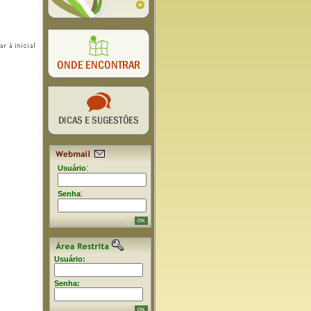
:
Usuário
:
Senha
Usuário:
Senha: