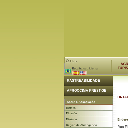
AG
TURI
Escolha seu idioma:
RASTREABILIDADE
APROCCIMA PRESTIGE
ORTAF
Sobre a Associação
História
Filosofia
Diretoria
Endere
Região de Abrangência
Rua Fl