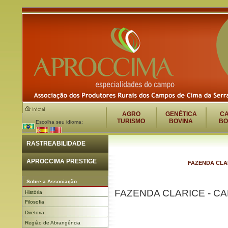
AGRO
GENÉTICA
C
TURISMO
BOVINA
BO
Escolha seu idioma:
RASTREABILIDADE
APROCCIMA PRESTIGE
FAZENDA CLA
Sobre a Associação
FAZENDA CLARICE - C
História
Filosofia
Diretoria
Região de Abrangência