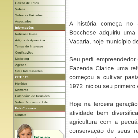
Galeria de Fotos
Vídeos
Sobre as Unidades
Associados
A história começa no
Informações
Bocchese adquiriu uma f
Notícias On-line
Vacaria, hoje município d
Artigos da Aproccima
Temas de Interesse
Certificações
Seu perfil empreendedor 
Marketing
Agenda
Fazenda Clarice uma ref
Sites Interessantes
começou a cultivar pas
CITE 120
Histórico
1972 iniciou seu primeiro
Membros
Calendário de Reuniões
Vídeo Reunião do Cite
Hoje na terceira geraçã
Fale Conosco
atividade bem diversifi
Contato
agricultura com a pecuár
conservação de seus r